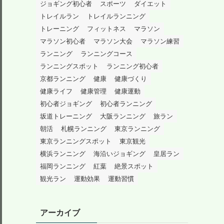
ジョギング初心者
スポーツ
ダイエット
トレイルラン
トレイルランニング
トレーニング
フィットネス
マラソン
マラソン初心者
マラソン大会
マラソン練習
ランニング
ランニングコース
ランニングスポット
ランニング初心者
京都ランニング
健康
健康づくり
健康ライフ
健康管理
健康運動
初心者ジョギング
初心者ランニング
坂道トレーニング
大阪ランニング
旅ラン
朝活
札幌ランニング
東京ランニング
東京ランニングスポット
東京観光
横浜ランニング
海沿いジョギング
皇居ラン
福岡ランニング
紅葉
絶景スポット
観光ラン
運動効果
運動習慣
アーカイブ