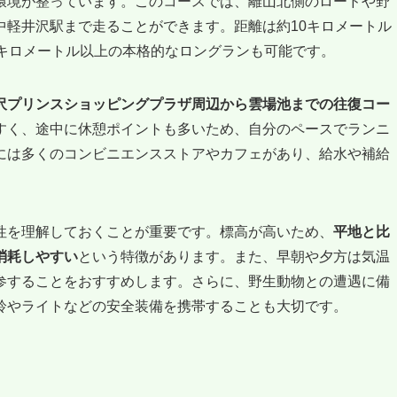
環境が整っています。このコースでは、離山北側のロードや野
中軽井沢駅まで走ることができます。距離は約10キロメートル
5キロメートル以上の本格的なロングランも可能です。
沢プリンスショッピングプラザ周辺から雲場池までの往復コー
すく、途中に休憩ポイントも多いため、自分のペースでランニ
には多くのコンビニエンスストアやカフェがあり、給水や補給
性を理解しておくことが重要です。標高が高いため、
平地と比
消耗しやすい
という特徴があります。また、早朝や夕方は気温
参することをおすすめします。さらに、野生動物との遭遇に備
鈴やライトなどの安全装備を携帯することも大切です。