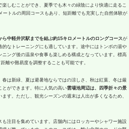
で楽しむことができ、夏季でも木々の緑陰により快適に走るこ
ロメートルの周回コースもあり、短距離でも充実した自然体験が
から中軽井沢駅までを結ぶ約15キロメートルのロングコース
が
格的なトレーニングにも適しています。途中にはトンボの湯や
ンニング後の温泉や食事も楽しめる構成となっています。標高
て距離や難易度を調整することも可能です。
、春は新緑、夏は避暑地ならではの涼しさ、秋は紅葉、冬は厳
ことができます。特に人気の高い
雲場池周辺は、四季折々の景
います。ただし、観光シーズンの週末は人出が多くなるため、
スも注目を集めています。店舗内にはロッカーやシャワー施設