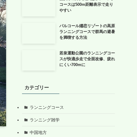
コースは500m距離表示で走り
やすい
パルコール嬬恋リゾートの高原
ランニングコースで群馬の避暑
を満喫する方法
若泉運動公園のランニングコー
スが快適歩走で全面改修、疲れ
にくい700mに
カテゴリー
ランニングコース
ランニング雑学
中国地方