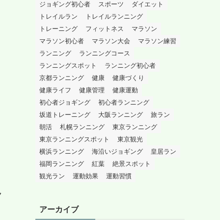
ジョギング初心者
スポーツ
ダイエット
トレイルラン
トレイルランニング
トレーニング
フィットネス
マラソン
マラソン初心者
マラソン大会
マラソン練習
ランニング
ランニングコース
ランニングスポット
ランニング初心者
京都ランニング
健康
健康づくり
健康ライフ
健康管理
健康運動
初心者ジョギング
初心者ランニング
坂道トレーニング
大阪ランニング
旅ラン
朝活
札幌ランニング
東京ランニング
東京ランニングスポット
東京観光
横浜ランニング
海沿いジョギング
皇居ラン
福岡ランニング
紅葉
絶景スポット
観光ラン
運動効果
運動習慣
ク
。
アーカイブ