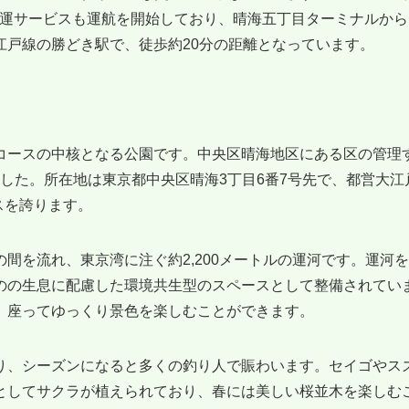
う舟運サービスも運航を開始しており、晴海五丁目ターミナルか
江戸線の勝どき駅で、徒歩約20分の距離となっています。
コースの中核となる公園です。中央区晴海地区にある区の管理
しました。所在地は東京都中央区晴海3丁目6番7号先で、都営大江
スを誇ります。
間を流れ、東京湾に注ぐ約2,200メートルの運河です。運河
のの生息に配慮した環境共生型のスペースとして整備されてい
、座ってゆっくり景色を楽しむことができます。
り、シーズンになると多くの釣り人で賑わいます。セイゴやス
としてサクラが植えられており、春には美しい桜並木を楽しむ