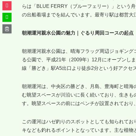
らは「BLUE FERRY（ブルーフェリー）」とい
の出船着場までを結んでいます。最寄り駅は都営大
朝潮運河親水公園の魅力｜ぐるり周回コースの起点
朝潮運河親水公園は、晴海フラッグ周辺ジョギング
る公園で、平成21年（2009年）12月にオープン
線「勝どき」駅A5出口より徒歩2分という好アクセ
朝潮運河は、中央区の勝どき、月島、豊海町と晴海の
む眺望スペースが川沿いに長く続いており、生きも
す。眺望スペースの前にはベンチが設置されており
この運河はハゼ釣りのスポットとしても知られてお
キなども釣れるポイントとなっています。主な植物