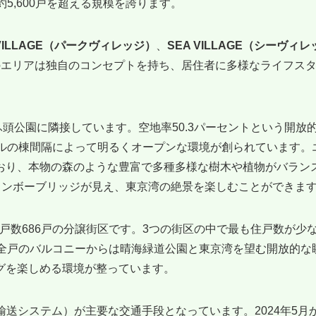
5,600戸を超える規模を誇ります。
 VILLAGE（パークヴィレッジ）
、
SEA VILLAGE（シーヴィレ
のエリアは独自のコンセプトを持ち、居住者に多様なライフス
晴海ふ頭公園に隣接しています。空地率50.3パーセントという開放
トルの棟間隔によって明るくオープンな環境が創られています。
おり、本物の森のような豊富で多種多様な樹木や植物がバラン
レインボーブリッジが見え、東京湾の絶景を楽しむことができま
た総戸数686戸の分譲街区です。3つの街区の中で最も住戸数が少
。全戸のバルコニーからは晴海緑道公園と東京湾を望む開放的な
グを楽しめる環境が整っています。
輸送システム）が主要な交通手段となっています。2024年5月