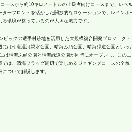
コースから約10キロメートルの上級者向けコースまで、レベ
ーターフロントを活かした開放的なロケーションで、レインボ
れる環境が整っているのが大きな魅力です。
リンピックの選手村跡地を活用した大規模複合開発プロジェクト
辺には朝潮運河親水公園、晴海ふ頭公園、晴海緑道公園といっ
0月には晴海ふ頭公園と晴海緑道公園が同時にオープンし、このエ
事では、晴海フラッグ周辺で楽しめるジョギングコースの全貌
細について解説します。