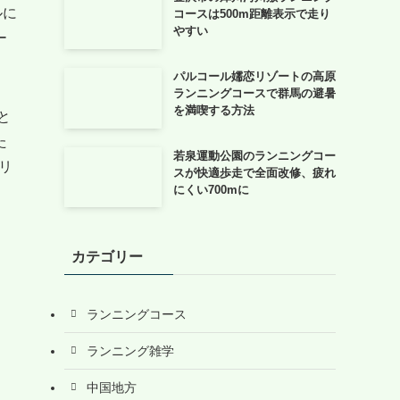
ルに
コースは500m距離表示で走り
やすい
ー
パルコール嬬恋リゾートの高原
ランニングコースで群馬の避暑
を満喫する方法
と
た
若泉運動公園のランニングコー
リ
スが快適歩走で全面改修、疲れ
にくい700mに
カテゴリー
ランニングコース
ランニング雑学
中国地方