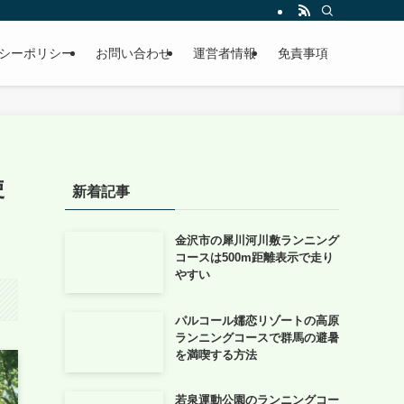
シーポリシー
お問い合わせ
運営者情報
免責事項
使
新着記事
金沢市の犀川河川敷ランニング
コースは500m距離表示で走り
やすい
パルコール嬬恋リゾートの高原
ランニングコースで群馬の避暑
を満喫する方法
若泉運動公園のランニングコー