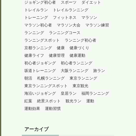
ジョギング初心者
スポーツ
ダイエット
トレイルラン
トレイルランニング
トレーニング
フィットネス
マラソン
マラソン初心者
マラソン大会
マラソン練習
ランニング
ランニングコース
ランニングスポット
ランニング初心者
京都ランニング
健康
健康づくり
健康ライフ
健康管理
健康運動
初心者ジョギング
初心者ランニング
坂道トレーニング
大阪ランニング
旅ラン
朝活
札幌ランニング
東京ランニング
東京ランニングスポット
東京観光
海沿いジョギング
皇居ラン
福岡ランニング
紅葉
絶景スポット
観光ラン
運動
運動効果
運動習慣
アーカイブ