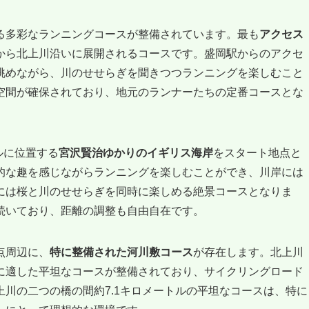
る多彩なランニングコースが整備されています。最も
アクセス
から北上川沿いに展開されるコースです。盛岡駅からのアクセ
眺めながら、川のせせらぎを聞きつつランニングを楽しむこと
空間が確保されており、地元のランナーたちの定番コースとな
ルに位置する
宮沢賢治ゆかりのイギリス海岸
をスタート地点と
的な趣を感じながらランニングを楽しむことができ、川岸には
には桜と川のせせらぎを同時に楽しめる絶景コースとなりま
続いており、距離の調整も自由自在です。
点周辺に、
特に整備された河川敷コース
が存在します。北上川
に適した平坦なコースが整備されており、サイクリングロード
川の二つの橋の間約7.1キロメートルの平坦なコースは、特に