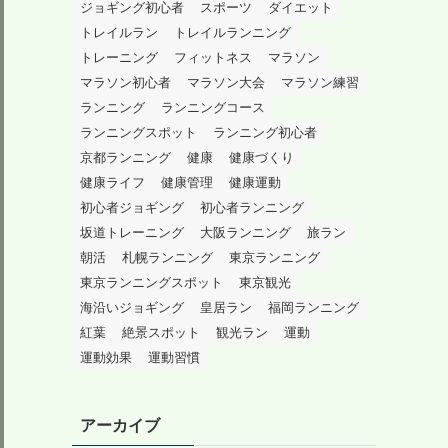
ジョギング初心者
スポーツ
ダイエット
トレイルラン
トレイルランニング
トレーニング
フィットネス
マラソン
マラソン初心者
マラソン大会
マラソン練習
ランニング
ランニングコース
ランニングスポット
ランニング初心者
京都ランニング
健康
健康づくり
健康ライフ
健康管理
健康運動
初心者ジョギング
初心者ランニング
坂道トレーニング
大阪ランニング
旅ラン
朝活
札幌ランニング
東京ランニング
東京ランニングスポット
東京観光
海沿いジョギング
皇居ラン
福岡ランニング
紅葉
絶景スポット
観光ラン
運動
運動効果
運動習慣
アーカイブ