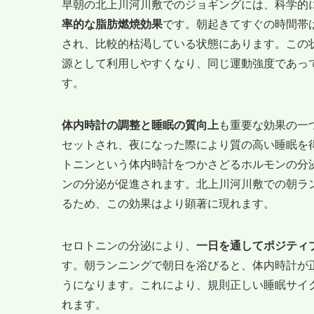
早朝の北上川河川敷でのジョギングには、科学的
率的な脂肪燃焼効果
です。朝起きてすぐの時間帯
され、比較的枯渇している状態にあります。この
源として利用しやすくなり、同じ運動強度であっ
す。
体内時計の調整と睡眠の質向上
も重要な効果の一
セットされ、夜になった際により質の高い睡眠を
トニンという体内時計をつかさどるホルモンの分
ンの分泌が促進されます。北上川河川敷での朝ラ
るため、この効果はより顕著に現れます。
セロトニンの分泌により、
一日を通してポジティ
す。朝ランニングで朝日を浴びると、体内時計が正
うになります。これにより、規則正しい睡眠サイ
れます。