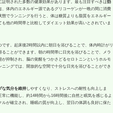
に証明された多数の健康効果があります。最も注目すべきは
効
は、体内のエネルギー源であるグリコーゲンが一晩の間に消費
状態でランニングを行うと、体は糖質よりも脂質をエネルギー
ても他の時間帯と比較してダイエット効果が高いとされていま
つです。起床後2時間以内に朝日を浴びることで、体内時計が
得ることができます。朝の時間帯に日光を浴びることで、メラ
泌が抑制され、脳の覚醒をつかさどるセロトニンというホルモ
ンニングでは、開放的な空間で十分な日光を浴びることができ
ブな気分を維持
しやすくなり、ストレスへの耐性も向上しま
常に機能し、約14時間から16時間後に自然と眠気を感じるよ
クルが確立され、睡眠の質が向上し、翌日の体調も良好に保た