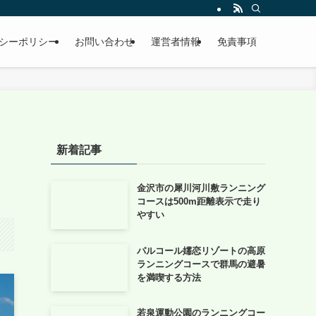
シーポリシー
お問い合わせ
運営者情報
免責事項
ラ
新着記事
金沢市の犀川河川敷ランニング
コースは500m距離表示で走り
やすい
パルコール嬬恋リゾートの高原
ランニングコースで群馬の避暑
を満喫する方法
若泉運動公園のランニングコー