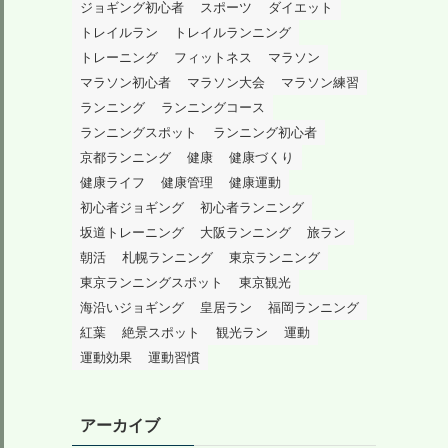
ジョギング初心者
スポーツ
ダイエット
トレイルラン
トレイルランニング
トレーニング
フィットネス
マラソン
マラソン初心者
マラソン大会
マラソン練習
ランニング
ランニングコース
ランニングスポット
ランニング初心者
京都ランニング
健康
健康づくり
健康ライフ
健康管理
健康運動
初心者ジョギング
初心者ランニング
坂道トレーニング
大阪ランニング
旅ラン
朝活
札幌ランニング
東京ランニング
東京ランニングスポット
東京観光
海沿いジョギング
皇居ラン
福岡ランニング
紅葉
絶景スポット
観光ラン
運動
運動効果
運動習慣
アーカイブ