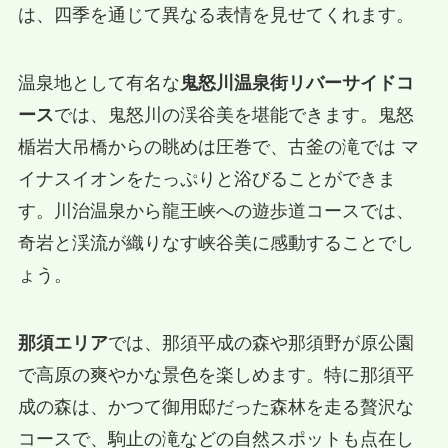
は、四季を通じて異なる表情を見せてくれます。
温泉地として有名な
鬼怒川温泉街リバーサイドコ
ース
では、鬼怒川の渓谷美を堪能できます。鬼怒
楯岩大吊橋からの眺めは圧巻で、古釜の滝では マ
イナスイオンをたっぷりと浴びることができま
す。川治温泉から龍王峡への遊歩道コースでは、
奇岩と渓流が織りなす峡谷美に感動することでし
ょう。
那須エリア
では、那須平成の森や那須野が原公園
で高原の爽やかな景色を楽しめます。特に那須平
成の森は、かつて御用邸だった森林を走る贅沢な
コースで、駒止の滝などの自然スポットも点在し