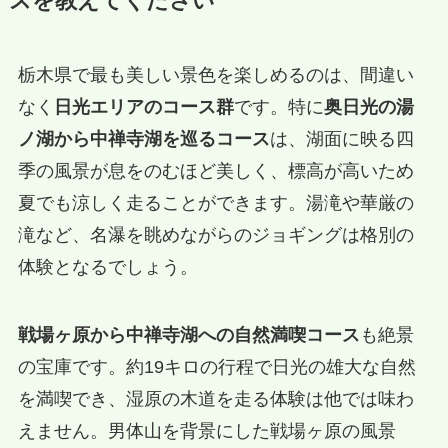
スを教えてください
栃木県で最も美しい景色を楽しめるのは、間違い
なく
日光エリアのコース群
です。特に
奥日光の湯
ノ湖から中禅寺湖を巡るコース
は、湖面に映る四
季の風景が息をのむほど美しく、標高が高いため
夏でも涼しく走ることができます。湯滝や華厳の
滝など、名瀑を眺めながらのジョギングは格別の
体験となるでしょう。
戦場ヶ原から中禅寺湖への自然満喫コース
も絶景
の宝庫です。約19キロの行程で日光の雄大な自然
を満喫でき、湿原の木道を走る体験は他では味わ
えません。男体山を背景にした戦場ヶ原の風景