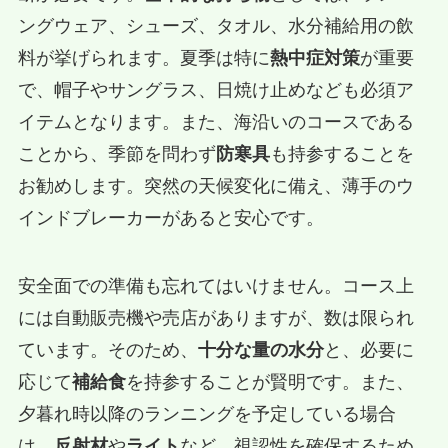
ングウェア、シューズ、タオル、水分補給用の飲
料が挙げられます。夏季は特に
熱中症対策
が重要
で、帽子やサングラス、日焼け止めなども必須ア
イテムとなります。また、海沿いのコースである
ことから、季節を問わず
防寒具
も持参することを
お勧めします。突然の天候変化に備え、薄手のウ
インドブレーカーがあると安心です。
安全面での準備も忘れてはいけません。コース上
には自動販売機や売店がありますが、数は限られ
ています。そのため、
十分な量の水分
と、必要に
応じて
補給食
を持参することが賢明です。また、
夕暮れ時以降のランニングを予定している場合
は、
反射材
や
ライト
など、視認性を確保するため