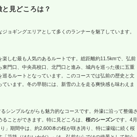
徴と見どころは？
なジョギングエリアとして多くのランナーを魅了しています。
楽しむ最も人気のあるルートです。総距離約11.5kmで、弘前
ら東門口、中央高校口、北門口と進み、城内を巡った後に五重
を巡るルートとなっています。このコースでは弘前の歴史と文
っています。冬の早朝には、新雪の上を走る爽快感も味わえま
周するシンプルながらも魅力的なコースです。外濠に沿って整備
めることができます。特に見どころは、
桜のシーズン
です。4
り」期間中は、約2,600本の桜が咲き誇り、特に濠端に続く桜
す「花筏（はないかだ）」は、弘前ならではの絶景として知ら