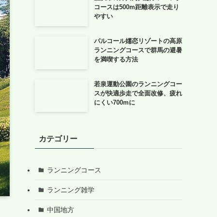
コースは500m距離表示で走り
やすい
パルコール嬬恋リゾートの高原
ランニングコースで群馬の避暑
を満喫する方法
若泉運動公園のランニングコー
スが快適歩走で全面改修、疲れ
にくい700mに
カテゴリー
ランニングコース
ランニング雑学
中国地方