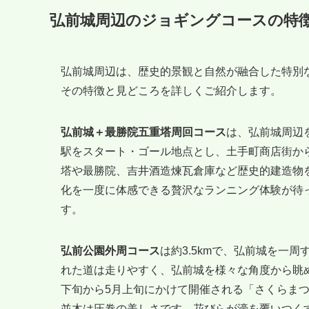
弘前城周辺のジョギングコースの特
弘前城周辺は、歴史的景観と自然が融合した特別
その特徴と見どころを詳しくご紹介します。
弘前城＋最勝院五重塔周回コース
は、弘前城周辺を
駅をスタート・ゴール地点とし、土手町商店街か
塔や最勝院、吉井酒造煉瓦倉庫など歴史的建造物
化を一度に体感できる贅沢なランニング体験が待
す。
弘前公園外周コース
は約3.5kmで、弘前城を一
れた道は走りやすく、弘前城を様々な角度から眺
下旬から5月上旬にかけて開催される「さくらまつ
並木は圧巻の美しさです。花びらが濠を覆いつく