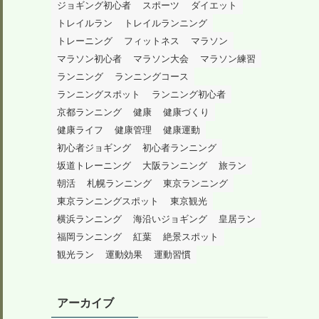
ジョギング初心者
スポーツ
ダイエット
トレイルラン
トレイルランニング
トレーニング
フィットネス
マラソン
マラソン初心者
マラソン大会
マラソン練習
ランニング
ランニングコース
ランニングスポット
ランニング初心者
京都ランニング
健康
健康づくり
健康ライフ
健康管理
健康運動
初心者ジョギング
初心者ランニング
坂道トレーニング
大阪ランニング
旅ラン
朝活
札幌ランニング
東京ランニング
東京ランニングスポット
東京観光
横浜ランニング
海沿いジョギング
皇居ラン
福岡ランニング
紅葉
絶景スポット
観光ラン
運動効果
運動習慣
アーカイブ