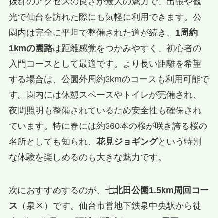
抜群のアクセスの良さが最大の魅力で、出張や観
光で仙台を訪れた際にも気軽に利用できます。公
園内は完全に平坦で整備された道が続き、
1周約
1kmの園路
は距離感覚をつかみやすく、初心者の
入門コースとして最適です。より長い距離を希望
する場合は、公園外周約3kmのコースも利用可能で
す。園内には休憩スペースやトイレが完備され、
夜間照明も整備されているため安全性も確保され
ています。特に春には約360本の桜が咲き誇る桜の
名所としても知られ、
花見ジョギング
という特別
な体験を楽しめるのも大きな魅力です。
次におすすめするのが、
七北田公園1.5km周回コー
ス
（泉区）です。仙台市営地下鉄泉中央駅から徒