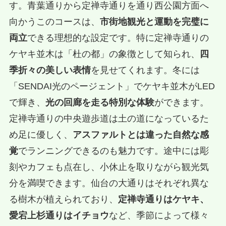
す。青葉通りから定禅寺通りを通り西公園方面へ
向かうこのコースは、
市街地観光と運動を完璧に
両立
できる理想的な設定です。特に定禅寺通りの
ケヤキ並木は「杜の都」の象徴として知られ、
四
季折々の美しい表情
を見せてくれます。冬には
「SENDAI光のページェント」でケヤキ並木がLED
で輝き、
光の回廊を走る特別な体験
ができます。
定禅寺通りの中央遊歩道は土の道になっているた
め足に優しく、
アスファルトとは違った自然な感
覚
でランニングできるのも魅力です。途中には彫
刻やカフェも点在し、小休止を取りながら観光気
分を満喫できます。仙台の大通りはそれぞれ異な
る樹木が植えられており、
定禅寺通りはケヤキ、
愛宕上杉通りはイチョウ
など、季節によって様々