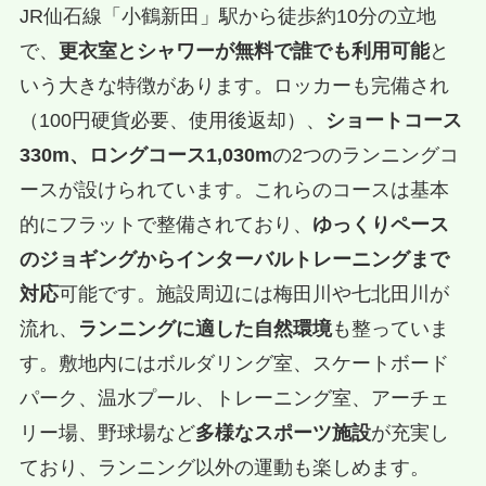
JR仙石線「小鶴新田」駅から徒歩約10分の立地
で、
更衣室とシャワーが無料で誰でも利用可能
と
いう大きな特徴があります。ロッカーも完備され
（100円硬貨必要、使用後返却）、
ショートコース
330m、ロングコース1,030m
の2つのランニングコ
ースが設けられています。これらのコースは基本
的にフラットで整備されており、
ゆっくりペース
のジョギングからインターバルトレーニングまで
対応
可能です。施設周辺には梅田川や七北田川が
流れ、
ランニングに適した自然環境
も整っていま
す。敷地内にはボルダリング室、スケートボード
パーク、温水プール、トレーニング室、アーチェ
リー場、野球場など
多様なスポーツ施設
が充実し
ており、ランニング以外の運動も楽しめます。