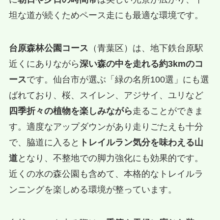
坦な道が続くためペース走にも最適な環境です。
台原森林公園コース
（青葉区）は、地下鉄台原駅
近くにありながら
深い森の中を走れる約3kmのコ
ース
です。仙台市が選ぶ「緑の名所100選」にも選
ばれており、桜、スイレン、アジサイ、ユリなど
四季折々の植物を楽しみながら
走ることができま
す。適度なアップダウンがあり走りごたえも十分
で、脇道に入ると
トレイルラン気分を味わえる山
道
となり、不整地での脚力強化にも効果的です。
近くの水の森公園も含めて、本格的なトレイルラ
ンニングを楽しめる環境が整っています。