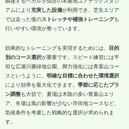
隣接するベガルタ仙台の本拠地ユアテックスタジ
アムにより
充実した設備
が利用でき、芝生エリア
では走った後の
ストレッチや補強トレーニング
も
行いやすい環境が整っています。
効果的なトレーニングを実現するためには、
目的
別のコース選択
が重要です。スピード練習には平
坦な広瀬川澱緑地公園、脚力強化には青葉山コー
スというように、
明確な目標に合わせた環境選択
により効率を最大化できます。
季節に応じたプラ
ン調整
も大切で、夏場は木陰の多い青葉山エリ
ア、冬場は風の影響が少ない市街地コースなど、
気候条件を考慮した戦略的な選択が求められま
す。