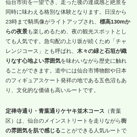
仙台市街を一望でき、走った後の達成感と絶景を
同時に味わえる格別な体験となります。日没から
23時まで騎馬像がライトアップされ、
標高130mか
らの夜景
も楽しめるため、夜の観光スポットとし
ても人気です。急勾配の上り坂が続くため「チャ
レンジコース」とも呼ばれ、
木々の緑と石垣が織
りなす心地よい雰囲気
を味わいながら歴史に触れ
ることができます。道中には仙台市博物館や日本
のフィギュアスケート発祥の地である五色沼もあ
り、文化的な価値も高いルートです。
定禅寺通り・青葉通りケヤキ並木コース
（青葉
区）は、仙台のメインストリートを走りながら
街
の雰囲気を肌で感じる
ことができる人気ルートで