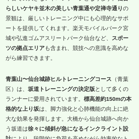
らしいケヤキ並木の美しい青葉通や定禅寺通り
の
景観は、厳しいトレーニング中にも心理的なサポ
ートを提供してくれます。楽天モバイルパーク宮
城や弘進ゴムアスリートパーク仙台など、
スポー
ツの拠点エリア
も含まれ、競技への意識を高めな
がら練習できます。
青葉山〜仙台城跡ヒルトレーニングコース
（青葉
区）は、
坂道トレーニングの決定版
として多くの
ランナーに愛用されています。
標高差約150mの本
格的な上り坂
は、脚力強化と心肺機能の向上に絶
大な効果を発揮します。大橋から仙台城跡へ向か
う坂道は
徐々に傾斜が急になるインクライント設
計
により、段階的に負荷を高めながら効率的なト