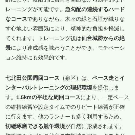
レーニングが可能です。
急勾配の連続するハード
なコース
でありながら、木々の緑と石垣が織りな
す心地よい雰囲気により、精神的な負担を軽減し
てくれます。トレーニング後は
仙台城跡からの絶
景
により達成感を味わうことができ、モチベーシ
ョン維持にも効果的です。
七北田公園周回コース
（泉区）は、
ペース走とイ
ンターバルトレーニングの理想環境
を提供しま
す。
1.5kmの平坦な周回コース
により、一定ペース
の維持練習や設定タイムでのリピート練習が正確
に行えます。他のランナーも多く利用するため、
切磋琢磨できる競争環境
が自然に形成されます。