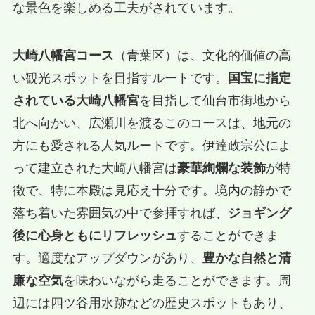
な景色を楽しめる工夫がされています。
大崎八幡宮コース
（青葉区）は、文化的価値の高
い観光スポットを目指すルートです。
国宝に指定
されている大崎八幡宮
を目指して仙台市街地から
北へ向かい、広瀬川を渡るこのコースは、地元の
方にも愛される人気ルートです。伊達政宗公によ
って建立された大崎八幡宮は
豪華絢爛な装飾
が特
徴で、特に本殿は見応え十分です。境内の静かで
落ち着いた雰囲気の中で参拝すれば、
ジョギング
後に心身ともにリフレッシュ
することができま
す。適度なアップダウンがあり、
豊かな自然と清
廉な空気
を味わいながら走ることができます。周
辺には四ツ谷用水跡などの歴史スポットもあり、