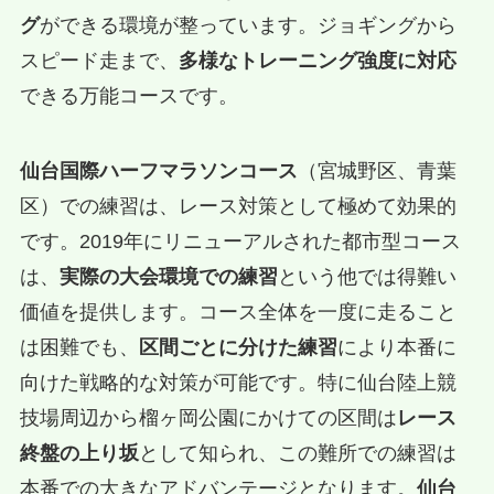
グ
ができる環境が整っています。ジョギングから
スピード走まで、
多様なトレーニング強度に対応
できる万能コースです。
仙台国際ハーフマラソンコース
（宮城野区、青葉
区）での練習は、レース対策として極めて効果的
です。2019年にリニューアルされた都市型コース
は、
実際の大会環境での練習
という他では得難い
価値を提供します。コース全体を一度に走ること
は困難でも、
区間ごとに分けた練習
により本番に
向けた戦略的な対策が可能です。特に仙台陸上競
技場周辺から榴ヶ岡公園にかけての区間は
レース
終盤の上り坂
として知られ、この難所での練習は
本番での大きなアドバンテージとなります。
仙台