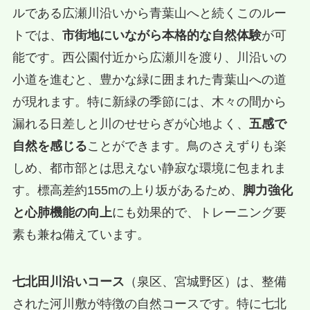
ルである広瀬川沿いから青葉山へと続くこのルー
トでは、
市街地にいながら本格的な自然体験
が可
能です。西公園付近から広瀬川を渡り、川沿いの
小道を進むと、豊かな緑に囲まれた青葉山への道
が現れます。特に新緑の季節には、木々の間から
漏れる日差しと川のせせらぎが心地よく、
五感で
自然を感じる
ことができます。鳥のさえずりも楽
しめ、都市部とは思えない静寂な環境に包まれま
す。標高差約155mの上り坂があるため、
脚力強化
と心肺機能の向上
にも効果的で、トレーニング要
素も兼ね備えています。
七北田川沿いコース
（泉区、宮城野区）は、整備
された河川敷が特徴の自然コースです。特に七北