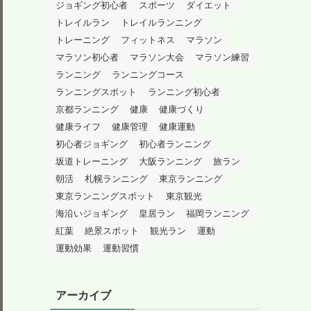
ジョギング初心者
スポーツ
ダイエット
トレイルラン
トレイルランニング
トレーニング
フィットネス
マラソン
マラソン初心者
マラソン大会
マラソン練習
ランニング
ランニングコース
ランニングスポット
ランニング初心者
京都ランニング
健康
健康づくり
健康ライフ
健康管理
健康運動
初心者ジョギング
初心者ランニング
坂道トレーニング
大阪ランニング
旅ラン
朝活
札幌ランニング
東京ランニング
東京ランニングスポット
東京観光
海沿いジョギング
皇居ラン
福岡ランニング
紅葉
絶景スポット
観光ラン
運動
運動効果
運動習慣
アーカイブ