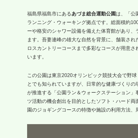
福島県福島市にある
あづま総合運動公園
は、「公
ランニング・ウォーキング拠点です。総面積約10
ーや格安のシャワー設備を備えた体育館があり、
ます。吾妻連峰の雄大な自然を背景に、舗装され
ロスカントリーコースまで多彩なコースが用意さ
います。
この公園は東京2020オリンピック競技大会で野
とでも知られていますが、日常的な健康づくりの
が推進する「公園ラン＆ウォークステーション」
ツ活動の機会創出を目的としたソフト・ハード両
園のジョギングコースの特徴や施設の利用方法、