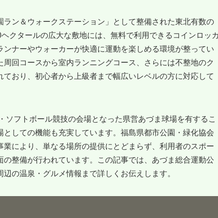
園ラン＆ウォークステーション」として整備された東北有数の
0ヘクタールの広大な敷地には、無料で利用できるコインロッ
ランナーやウォーカーが快適に運動を楽しめる環境が整ってい
た周回コースから室内ランニングコース、さらには不整地のク
れており、初心者から上級者まで幅広いレベルの方に対応して
球・ソフトボール競技の会場となった県営あづま球場を有するこ
場としての機能も充実しています。福島県都市公園・緑化協会
事業により、単なる場所の提供にとどまらず、利用者のスポー
面の整備が行われています。この記事では、あづま総合運動公
周辺の温泉・グルメ情報まで詳しくお伝えします。