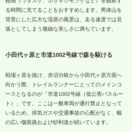
植物（ワタスゲ、ホザキシモツケなど）を観察す
る時間に充てることをおすすめします。男体山を
背景にした広大な湿原の風景は、走る速度では見
落としてしまう微細な美しさに満ちています。
小田代ヶ原と市道1002号線で森を駆ける
戦場ヶ原を抜け、赤沼分岐から小田代ヶ原方面へ
向かう際、トレイルランナーにとってのメインコ
ースとなるのが「市道1002号線（低公害バスルー
ト）」です。ここは一般車両が通行禁止となって
いるため、排気ガスや交通事故の心配がなく、幅
の広い舗装路および砂利道が続いています。