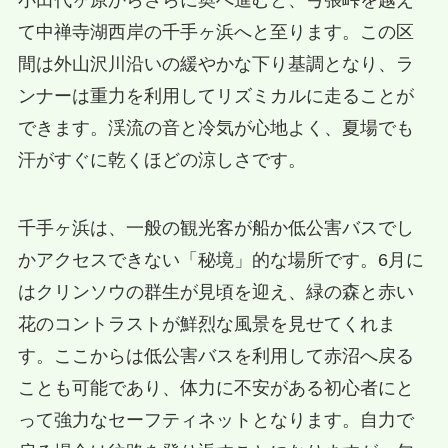
小田代ヶ原からさらに奥へ進むと、弓張峠を越え
て中禅寺湖西岸の千手ヶ浜へと至ります。この区
間は外山沢川沿いの緩やかな下り基調となり、ラ
ンナーは重力を利用してリズミカルに走ることが
できます。渓流の音と冷気が心地よく、夏場でも
汗がすぐに乾くほどの涼しさです。
千手ヶ浜は、一般の観光客が船か低公害バスでし
かアクセスできない「秘境」的な場所です。6月に
はクリンソウの群生が見頃を迎え、緑の森と赤い
花のコントラストが鮮烈な風景を見せてくれま
す。ここからは低公害バスを利用して赤沼へ戻る
ことも可能であり、体力に不安がある初心者にと
って強力なセーフティネットとなります。自力で