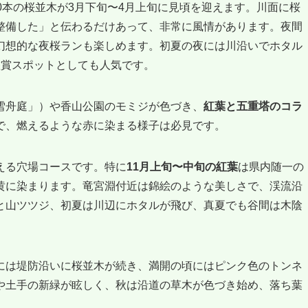
0本の桜並木が3月下旬〜4月上旬に見頃を迎えます。川面に桜
整備した」と伝わるだけあって、非常に風情があります。夜間
幻想的な夜桜ランも楽しめます。初夏の夜には川沿いでホタル
鑑賞スポットとしても人気です。
雪舟庭」）や香山公園のモミジが色づき、
紅葉と五重塔のコラ
で、燃えるような赤に染まる様子は必見です。
える穴場コースです。特に
11月上旬〜中旬の紅葉
は県内随一の
黄に染まります。竜宮淵付近は錦絵のような美しさで、渓流沿
と山ツツジ、初夏は川辺にホタルが飛び、真夏でも谷間は木陰
には堤防沿いに桜並木が続き、満開の頃にはピンク色のトンネ
や土手の新緑が眩しく、秋は沿道の草木が色づき始め、落ち葉