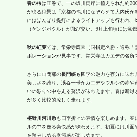
春の桜
は圧巻で、一の坂川両岸に植えられた約20
が映る絶景は「京都の鴨川になぞらえて大内氏が
にはぼんぼり提灯によるライトアップも行われ、
（ゲンジボタル）が飛び交い、6月上旬頃には蛍
秋の紅葉
では、常栄寺庭園（国指定名勝・通称「
ボレーション
が見事です。常栄寺はカエデの名所
さらに山間部の
長門峡
も四季の魅力を存分に味わ
美しさを誇り、渓谷一帯がカエデやウルシの赤や
いの彩りの中を走る贅沢が味わえます。春は新緑
が多く比較的涼しく走れます。
椹野川河川敷
も四季折々の表情を楽しめます。春
ルの中を走る爽快感が味わえます。初夏には川面
を踏みしめる季節感が楽しめます。