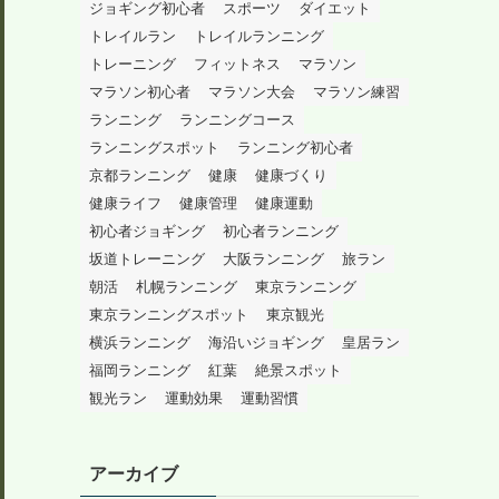
ジョギング初心者
スポーツ
ダイエット
トレイルラン
トレイルランニング
トレーニング
フィットネス
マラソン
マラソン初心者
マラソン大会
マラソン練習
ランニング
ランニングコース
ランニングスポット
ランニング初心者
京都ランニング
健康
健康づくり
健康ライフ
健康管理
健康運動
初心者ジョギング
初心者ランニング
坂道トレーニング
大阪ランニング
旅ラン
朝活
札幌ランニング
東京ランニング
東京ランニングスポット
東京観光
横浜ランニング
海沿いジョギング
皇居ラン
福岡ランニング
紅葉
絶景スポット
観光ラン
運動効果
運動習慣
アーカイブ