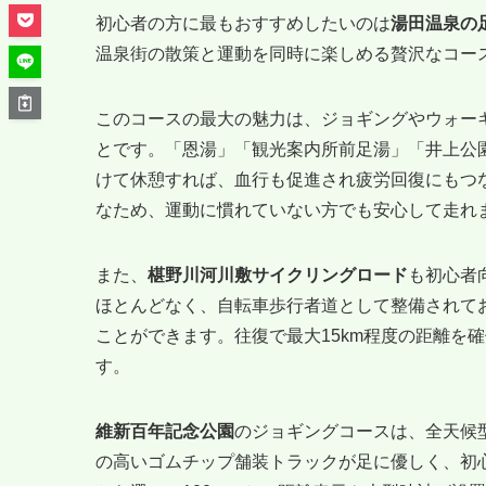
初心者の方に最もおすすめしたいのは
湯田温泉の
温泉街の散策と運動を同時に楽しめる贅沢なコー
このコースの最大の魅力は、ジョギングやウォー
とです。「恩湯」「観光案内所前足湯」「井上公
けて休憩すれば、血行も促進され疲労回復にもつ
なため、運動に慣れていない方でも安心して走れ
また、
椹野川河川敷サイクリングロード
も初心者
ほとんどなく、自転車歩行者道として整備されて
ことができます。往復で最大15km程度の距離を
す。
維新百年記念公園
のジョギングコースは、全天候
の高いゴムチップ舗装トラックが足に優しく、初心者