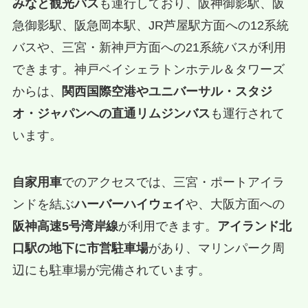
みなと観光バス
も運行しており、阪神御影駅、阪
急御影駅、阪急岡本駅、JR芦屋駅方面への12系統
バスや、三宮・新神戸方面への21系統バスが利用
できます。神戸ベイシェラトンホテル＆タワーズ
からは、
関西国際空港やユニバーサル・スタジ
オ・ジャパンへの直通リムジンバス
も運行されて
います。
自家用車
でのアクセスでは、三宮・ポートアイラ
ンドを結ぶ
ハーバーハイウェイ
や、大阪方面への
阪神高速5号湾岸線
が利用できます。
アイランド北
口駅の地下に市営駐車場
があり、マリンパーク周
辺にも駐車場が完備されています。