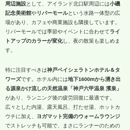
周辺施設
として、アイランド北口駅周辺には
小磯
記念美術館
や
リバーモール
という水路一体型の広
場があり、カフェや商業施設も隣接しています。
リバーモールでは季節やイベントに合わせて
ライ
トアップのカラーが変化
し、夜の散策も楽しめま
す。
特に注目すべきは
神戸ベイシェラトンホテル＆タ
ワーズ
です。ホテル内には
地下1600mから湧き出
る源泉かけ流しの天然温泉「神戸六甲温泉 濱泉」
があり、ランニング後の疲労回復に最適です。
広々とした内湯、露天風呂、打たせ湯、ホットカ
ウチに加え、
ヨガマット完備のウォームラウンジ
でストレッチも可能で、まさにランナーのための