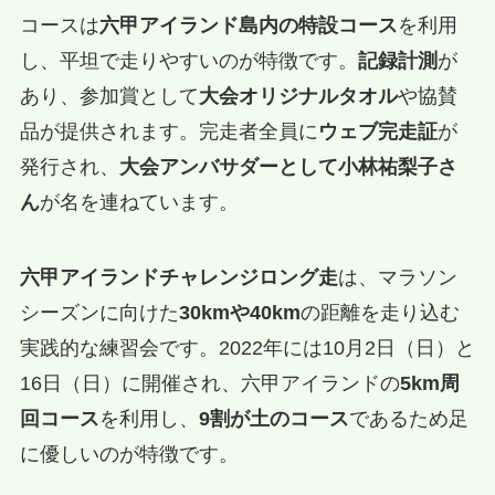
コースは
六甲アイランド島内の特設コース
を利用
し、平坦で走りやすいのが特徴です。
記録計測
が
あり、参加賞として
大会オリジナルタオル
や協賛
品が提供されます。完走者全員に
ウェブ完走証
が
発行され、
大会アンバサダーとして小林祐梨子さ
ん
が名を連ねています。
六甲アイランドチャレンジロング走
は、マラソン
シーズンに向けた
30kmや40km
の距離を走り込む
実践的な練習会です。2022年には10月2日（日）と
16日（日）に開催され、六甲アイランドの
5km周
回コース
を利用し、
9割が土のコース
であるため足
に優しいのが特徴です。