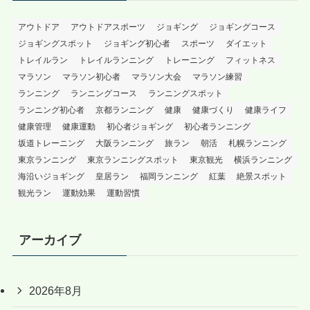
アウトドア
アウトドアスポーツ
ジョギング
ジョギングコース
ジョギングスポット
ジョギング初心者
スポーツ
ダイエット
トレイルラン
トレイルランニング
トレーニング
フィットネス
マラソン
マラソン初心者
マラソン大会
マラソン練習
ランニング
ランニングコース
ランニングスポット
ランニング初心者
京都ランニング
健康
健康づくり
健康ライフ
健康管理
健康運動
初心者ジョギング
初心者ランニング
坂道トレーニング
大阪ランニング
旅ラン
朝活
札幌ランニング
東京ランニング
東京ランニングスポット
東京観光
横浜ランニング
海沿いジョギング
皇居ラン
福岡ランニング
紅葉
絶景スポット
観光ラン
運動効果
運動習慣
アーカイブ
2026年8月