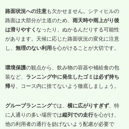
路面状況への注意
も欠かせません。シティヒルの
路面は大部分が土道のため、
雨天時や雨上がり後
は滑りやすく
なったり、ぬかるんだりする可能性
があります。天候に応じた路面状況の変化に注意
し、
無理のない利用
を心がけることが大切です。
環境保護
の観点から、飲み物の容器や補給食の包
装など、
ランニング中に発生したゴミは必ず持ち
帰り
、コース内に捨てないよう徹底しましょう。
グループランニング
では、
横に広がりすぎず
、特
に人通りの多い場所では
縦列での走行
を心がけ、
他の利用者の通行を妨げないよう配慮が必要で