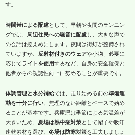
す。
時間帯による配慮
として、早朝や夜間のランニン
グでは、
周辺住民への騒音に配慮
し、大きな声で
の会話は控えめにします。夜間は街灯が整備され
ていますが、
反射材付きのウェア
や小物、必要に
応じて
ライトを使用
するなど、自身の安全確保と
他者からの視認性向上に努めることが重要です。
体調管理と水分補給
では、走り始める前の
準備運
動を十分に行い
、無理のない距離とペースで始め
ることが基本です。兵庫県は季節による気温差が
大きいため、
夏場は熱中症対策
として帽子や吸汗
速乾素材を選び、
冬場は防寒対策
を工夫しましょ