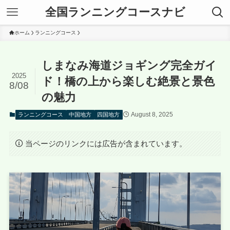
全国ランニングコースナビ
ホーム
ランニングコース
しまなみ海道ジョギング完全ガイ
2025
ド！橋の上から楽しむ絶景と景色
8/08
の魅力
August 8, 2025
ランニングコース
中国地方
四国地方
当ページのリンクには広告が含まれています。