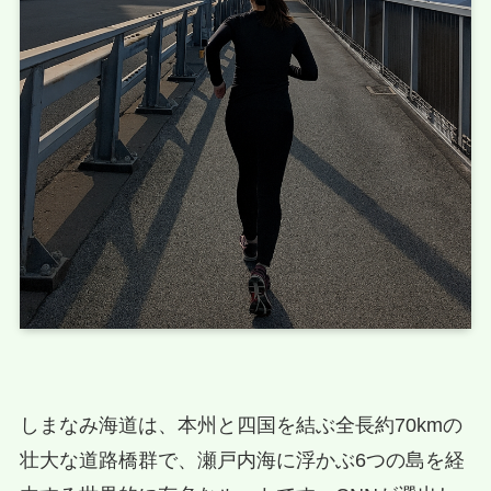
しまなみ海道は、本州と四国を結ぶ全長約70kmの
壮大な道路橋群で、瀬戸内海に浮かぶ6つの島を経