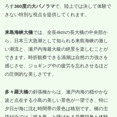
ろす
360度の大パノラマ
で、陸上では決して体験で
きない特別な視点を提供してくれます。
来島海峡大橋
では、全長4kmの長大橋の中央部か
ら、日本三大急潮として知られる来島海峡の激し
い潮流と、瀬戸内海最大級の絶景を楽しむことが
できます。時折観察できる渦潮は自然の力強さを
感じさせ、ジョギング中の疲労を忘れさせるほど
の圧倒的な美しさです。
多々羅大橋
の斜張橋からは、瀬戸内海の穏やかな
波と点在する小島の美しい景色が一望でき、特に
夕日が海に沈む時間帯の景色は格別です。橋の主