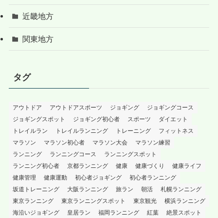
近畿地方
関東地方
タグ
アウトドア
アウトドアスポーツ
ジョギング
ジョギングコース
ジョギングスポット
ジョギング初心者
スポーツ
ダイエット
トレイルラン
トレイルランニング
トレーニング
フィットネス
マラソン
マラソン初心者
マラソン大会
マラソン練習
ランニング
ランニングコース
ランニングスポット
ランニング初心者
京都ランニング
健康
健康づくり
健康ライフ
健康管理
健康運動
初心者ジョギング
初心者ランニング
坂道トレーニング
大阪ランニング
旅ラン
朝活
札幌ランニング
東京ランニング
東京ランニングスポット
東京観光
横浜ランニング
海沿いジョギング
皇居ラン
福岡ランニング
紅葉
絶景スポット