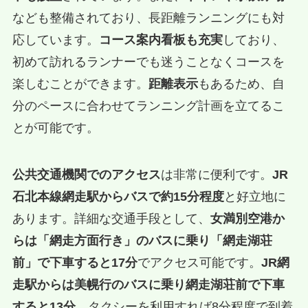
なども整備されており、長距離ランニングにも対
応しています。
コース案内看板も充実
しており、
初めて訪れるランナーでも迷うことなくコースを
楽しむことができます。
距離表示
もあるため、自
分のペースに合わせてランニング計画を立てるこ
とが可能です。
公共交通機関でのアクセス
は非常に便利です。
JR
石北本線網走駅からバスで約15分程度
と好立地に
あります。詳細な交通手段として、
女満別空港か
らは「網走方面行き」のバスに乗り「網走湖荘
前」で下車すると17分
でアクセス可能です。
JR網
走駅からは美幌行のバスに乗り網走湖荘前で下車
すると13分
、タクシーを利用すれば8分程度で到着