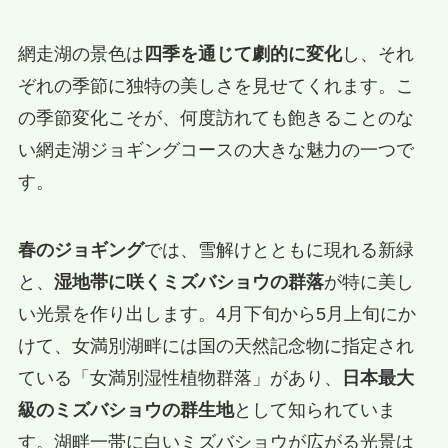
網走湖の景色は
四季を通じて劇的に変化
し、それ
ぞれの季節に独特の美しさを見せてくれます。こ
の季節変化こそが、何度訪れても飽きることのな
い網走湖ジョギングコースの大きな魅力の一つで
す。
春のジョギング
では、雪解けとともに現れる新緑
と、
湿地帯に咲くミズバショウの群落
が特に美し
い光景を作り出します。4月下旬から5月上旬にか
けて、女満別湖畔には国の天然記念物に指定され
ている「女満別湿性植物群落」があり、
日本最大
級のミズバショウの群生地
として知られていま
す。湖畔一帯に白いミズバショウが広がる光景は