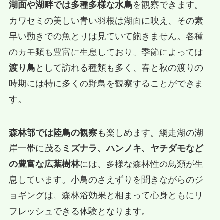
湖面や湖畔では多種多様な水鳥
を観察できます。
カワセミの美しい青い羽根は湖面に映え、その素
早い動きでの魚とりは見ていて飽きません。各種
のカモ類も豊富に生息しており、季節によっては
渡り鳥
として訪れる種類も多く、春と秋の渡りの
時期には特に多くの野鳥を観察することができま
す。
森林部では陸鳥の観察
も楽しめます。網走湖の湖
岸一帯に茂る
ミズナラ、ハンノキ、ヤチダモなど
の豊富な広葉樹林
には、多様な森林性の鳥類が生
息しています。小鳥のさえずりを聞きながらのジ
ョギングは、森林浴効果と相まって心身ともにリ
フレッシュできる体験となります。