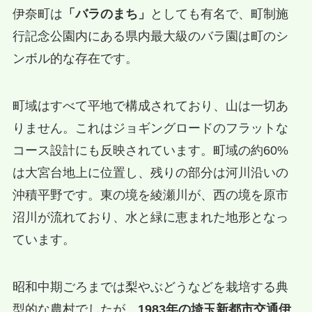
伊奈町は
「バラのまち」
としても有名で、町制施
行記念公園内にある県内最大級のバラ園は町のシ
ンボル的な存在です。
町域はすべて平地で構成されており、山は一切あ
りません。これはジョギングロードのフラットな
コース設計にも反映されています。町域の約60%
は大宮台地上に位置し、残りの部分は河川沿いの
沖積平野です。東の境を綾瀬川が、西の境を原市
沼川が流れており、水と緑に恵まれた地形となっ
ています。
昭和中期ごろまでは梨やぶどうなどを栽培する典
型的な農村でしたが、
1983年の埼玉新都市交通伊