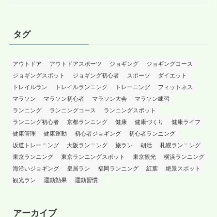
タグ
アウトドア
アウトドアスポーツ
ジョギング
ジョギングコース
ジョギングスポット
ジョギング初心者
スポーツ
ダイエット
トレイルラン
トレイルランニング
トレーニング
フィットネス
マラソン
マラソン初心者
マラソン大会
マラソン練習
ランニング
ランニングコース
ランニングスポット
ランニング初心者
京都ランニング
健康
健康づくり
健康ライフ
健康管理
健康運動
初心者ジョギング
初心者ランニング
坂道トレーニング
大阪ランニング
旅ラン
朝活
札幌ランニング
東京ランニング
東京ランニングスポット
東京観光
横浜ランニング
海沿いジョギング
皇居ラン
福岡ランニング
紅葉
絶景スポット
観光ラン
運動効果
運動習慣
アーカイブ