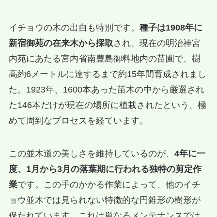
イチョウの木の出自も特別です。
種子は1908年に
新宿御苑の在来木から採取
され、現在の明治神宮
内苑にあたる宮内省南豊島御料地内の苗圃で、樹
高約6メートルに達するまで約15年間育成されまし
た。1923年、1600本あった苗木の中から厳選され
た146本だけが現在の場所に植栽されたという、極
めて周到なプロセスを経ています。
この並木道の美しさを維持しているのが、
4年に一
度、1月から3月の落葉期に行われる独特の剪定作
業
です。この手のかかる作業によって、他のイチ
ョウ並木では見られない特徴的な円錐形の樹形が
保たれています。これは単なるメンテナンスでは