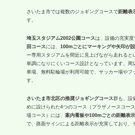
さいたま市では複数のジョギングコースで
距離表
す。
埼玉スタジアム2002公園コース
は、設備の充実度
回コース
には、
100mごとにマーキングや矢印が
ー専用スタジアムを間近に見上げながら走れると
単調になりにくいコース設計となっています。周
車場、無料駐輪場が利用可能で、サッカー場やフッ
す。
さいたま市北区の推奨ジョギングコース
群も、設
めに設けられた4つのコース（プラザノースコー
場コース）には、
案内看板や100mごとの距離表
で、路面サインによる距離表示が充実しており、