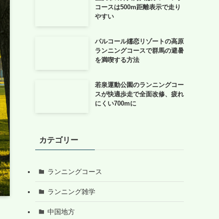
コースは500m距離表示で走り
やすい
パルコール嬬恋リゾートの高原
ランニングコースで群馬の避暑
を満喫する方法
若泉運動公園のランニングコー
スが快適歩走で全面改修、疲れ
にくい700mに
カテゴリー
ランニングコース
ランニング雑学
中国地方