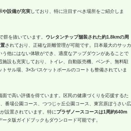
示や設備が充実
しており、特に注目すべき場所をご紹介しま
で群を抜いています。
ウレタンチップ舗装された約1.8kmの周
設置
されており、正確な距離管理が可能です。日本最大のサッ
いう他にはない体験ができ、適度なアップダウンがあることで
辺施設も充実しており、トイレ、自動販売機、ベンチ、無料駐
トサル場、3×3バスケットボールのコートも整備されていま
備面で高い評価を得ています。区民の健康づくりを応援するた
ス、番場公園コース、つつじヶ丘公園コース、東宮原ぼうさい
示
が設置されています。特に
プラザノースコースは1周約640m
データ版ガイドブックもダウンロード可能です。