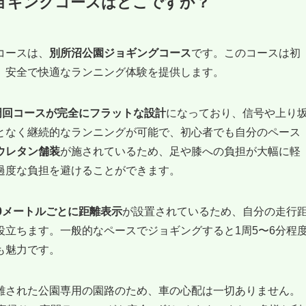
ョギングコースはどこですか？
コースは、
別所沼公園ジョギングコース
です。このコースは初
、安全で快適なランニング体験を提供します。
周回コースが完全にフラットな設計
になっており、信号や上り
となく継続的なランニングが可能で、初心者でも自分のペース
ウレタン舗装
が施されているため、足や膝への負担が大幅に軽
過度な負担を避けることができます。
00メートルごとに距離表示
が設置されているため、自分の走行
立ちます。一般的なペースでジョギングすると1周5〜6分程
も魅力です。
離された公園専用の園路のため、車の心配は一切ありません。