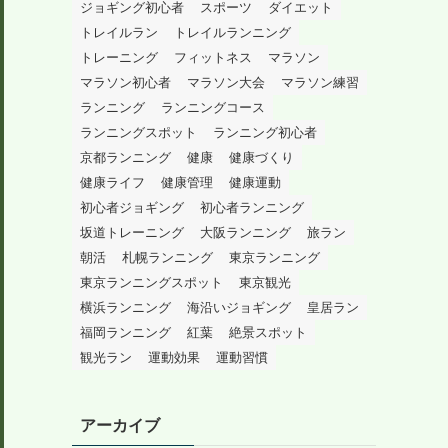
ジョギング初心者
スポーツ
ダイエット
トレイルラン
トレイルランニング
トレーニング
フィットネス
マラソン
マラソン初心者
マラソン大会
マラソン練習
ランニング
ランニングコース
ランニングスポット
ランニング初心者
京都ランニング
健康
健康づくり
健康ライフ
健康管理
健康運動
初心者ジョギング
初心者ランニング
坂道トレーニング
大阪ランニング
旅ラン
朝活
札幌ランニング
東京ランニング
東京ランニングスポット
東京観光
横浜ランニング
海沿いジョギング
皇居ラン
福岡ランニング
紅葉
絶景スポット
観光ラン
運動効果
運動習慣
アーカイブ